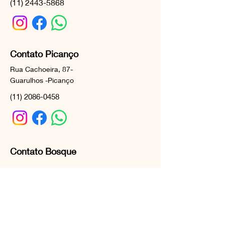
(11) 2443-5868
Contato Picanço
Rua Cachoeira, 87-
Guarulhos -Picanço
(11) 2086-0458
Contato Bosque
Alameda Yayá, 149- Guarulhos -
Gopoúva
(11) 91530-2935